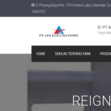
Jl. Pinang Raya No. 70 Pondok Labu Cilandak 12
7663747
PT A
Your Au
HOME
SEKILAS TENTANG KAMI
PRODU
REIG