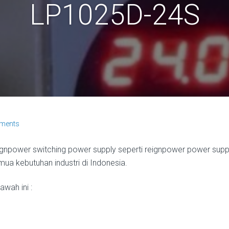
LP1025D-24S
ments
ignpower switching power supply seperti reignpower power sup
mua kebutuhan industri di Indonesia.
wah ini :