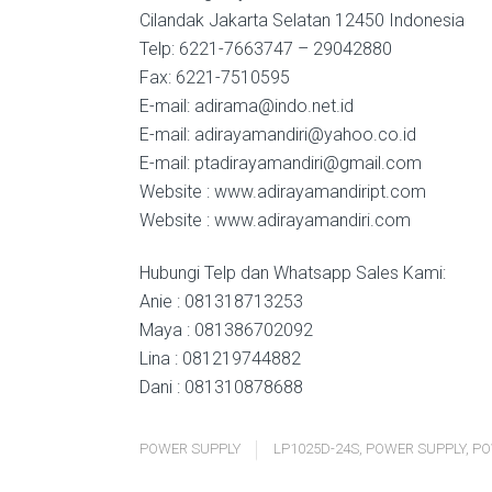
Cilandak Jakarta Selatan 12450 Indonesia
Telp: 6221-7663747 – 29042880
Fax: 6221-7510595
E-mail: adirama@indo.net.id
E-mail: adirayamandiri@yahoo.co.id
E-mail: ptadirayamandiri@gmail.com
Website : www.adirayamandiript.com
Website : www.adirayamandiri.com
Hubungi Telp dan Whatsapp Sales Kami:
Anie : 081318713253
Maya : 081386702092
Lina : 081219744882
Dani : 081310878688
POWER SUPPLY
LP1025D-24S
,
POWER SUPPLY
,
PO